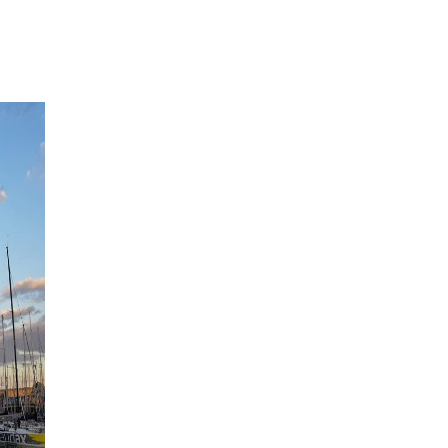
Il "Botulino" o tossina botulinica è
una proteina naturale che agisce
come inibitore neuromuscolare ad
azione locale, in grado di attenuare in
modo reversibile la contrazione
muscolare, la secrezione del sudore e
di inibire le fibre che conducono il
dolore.
E' un trattamento sicuro in mani