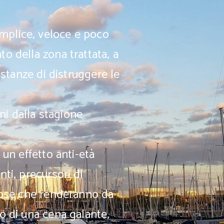
emplice, veloce e poco
to della zona trattata, a
sostanze di distruggere le
ni dalla stagione
 un effetto anti-età
nti, precursori di
diose che renderanno da
no di una cena galante,