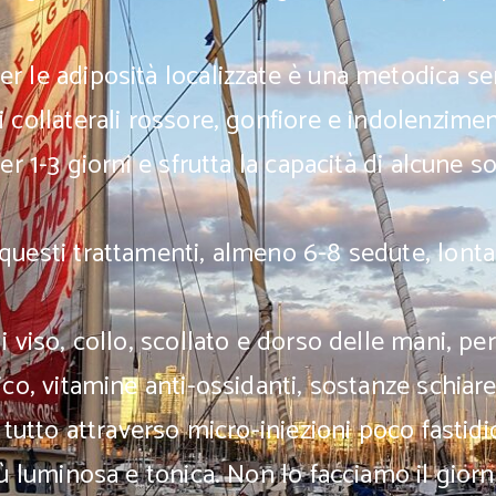
r le adiposità localizzate è una metodica s
 collaterali rossore, gonfiore e indolenzimen
er 1-3 giorni e sfrutta la capacità di alcune 
questi trattamenti, almeno 6-8 sedute, lonta
i viso, collo, scollato e dorso delle mani, per
ico, vitamine anti-ossidanti, sostanze schiare
l tutto attraverso micro-iniezioni poco fasti
iù luminosa e tonica. Non lo facciamo il gior