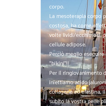
corpo.
La mesoterapia corpo pe
costosa, ha come effetti
volte lividi/ecchimosi, p
cellule adipose.
Perciò meglio eseguire 
“bikini”!!
Per il ringiovanimento d
iniettiamo acido jaluron
collagene ed elastina, i
subito la vostra pelle p