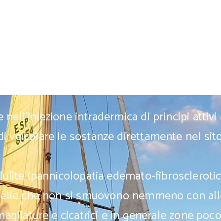
nell'iniezione intradermica di principi attivi
i veicolare le sostanze direttamente nel si
lulite (pannicolopatia edemato-fibrosclerotic
(quelle che non si smuovono nemmeno con al
smagliature e cicatrici e in generale zone poco